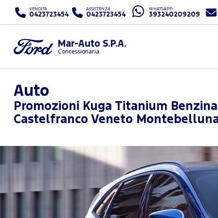
VENDITA
ASSISTENZA
WHATSAPP
0423723454
0423723454
393240209209
Mar-Auto S.P.A.
Concessionaria
Auto
Promozioni
Kuga Titanium Benzina
Castelfranco Veneto Montebellun