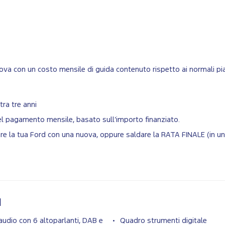
va con un costo mensile di guida contenuto rispetto ai normali pian
tra tre anni
del pagamento mensile, basato sull’importo finanziato.
biare la tua Ford con una nuova, oppure saldare la RATA FINALE (in 
I
audio con 6 altoparlanti, DAB e
Quadro strumenti digitale