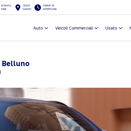
SCRIVICI
DOVE
ORARI DI
ORA
SIAMO
APERTURA
Auto
Veicoli Commerciali
Usato
 Belluno
a