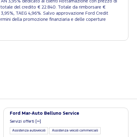
TAN 3,95% dedicato ai clienti Rottamazione con prezzo di
 totale del credito € 22.840. Totale da rimborsare €
SSO 3,95%, TAEG 4,96%. Salvo approvazione Ford Credit
rmini della promozione finanziaria e delle coperture
Ford Mar-Auto Belluno Service
Servizi offerti [
]
Assistenza autoveicoli
Assistenza veicoli commerciali