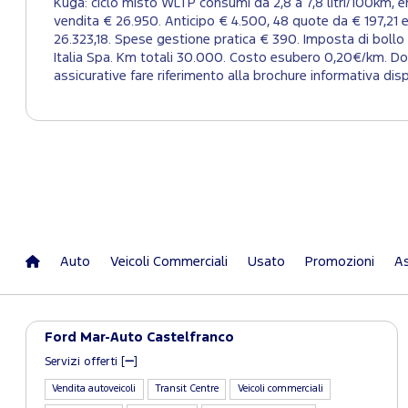
Kuga: ciclo misto WLTP consumi da 2,8 a 7,8 litri/100km,
vendita € 26.950. Anticipo € 4.500, 48 quote da € 197,21 e
26.323,18. Spese gestione pratica € 390. Imposta di bollo
Italia Spa. Km totali 30.000. Costo esubero 0,20€/km. Doc
assicurative fare riferimento alla brochure informativa disp
Auto
Veicoli Commerciali
Usato
Promozioni
As
Ford Mar-Auto Castelfranco
Servizi offerti [
]
Vendita autoveicoli
Transit Centre
Veicoli commerciali