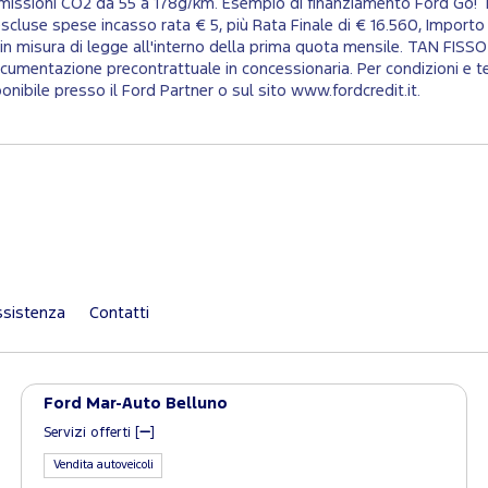
 emissioni CO2 da 55 a 178g/km. Esempio di finanziamento Ford Go! 
scluse spese incasso rata € 5, più Rata Finale di € 16.560, Importo
 in misura di legge all'interno della prima quota mensile. TAN FI
umentazione precontrattuale in concessionaria. Per condizioni e te
onibile presso il Ford Partner o sul sito www.fordcredit.it.
sistenza
Contatti
Ford Mar-Auto Belluno
Servizi offerti [
]
Vendita autoveicoli