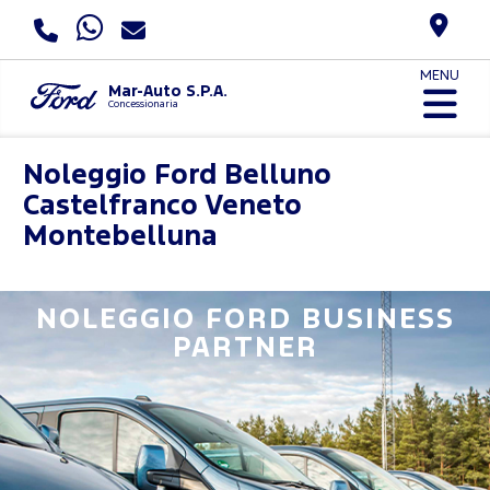
MENU
Mar-Auto S.P.A.
Concessionaria
Noleggio Ford
Belluno
Castelfranco Veneto
Montebelluna
NOLEGGIO FORD BUSINESS
PARTNER